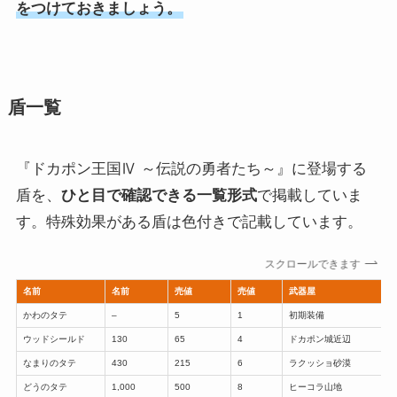
をつけておきましょう。
盾一覧
『ドカポン王国Ⅳ ～伝説の勇者たち～』に登場する
盾を、
ひと目で確認できる一覧形式
で掲載していま
す。特殊効果がある盾は色付きで記載しています。
スクロールできます
名前
名前
売値
売値
武器屋
かわのタテ
–
5
1
初期装備
ウッドシールド
130
65
4
ドカポン城近辺
なまりのタテ
430
215
6
ラクッショ砂漠
どうのタテ
1,000
500
8
ヒーコラ山地