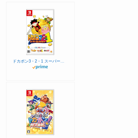
ドカポン3・2・1 スーパーコレクション! -Switch 【Amazon.co.jp限定】特典 オリジナルMAP (A3サイズ) 同梱