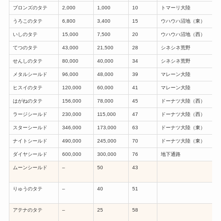
ブロンズのタテ
2,000
1,000
10
トマーリ大陸
うろこのタテ
6,800
3,400
15
ウハウハ沼地（東）
いしのタテ
15,000
7,500
20
ウハウハ沼地（西）
てつのタテ
43,000
21,500
28
シネシネ荒野
せんしのタテ
80,000
40,000
34
シネシネ荒野
メタルシールド
96,000
48,000
39
マレーン大陸
ヒスイのタテ
120,000
60,000
41
マレーン大陸
はがねのタテ
156,000
78,000
45
ドーナツ大陸（西）
ラージシールド
230,000
115,000
47
ドーナツ大陸（西）
スターシールド
346,000
173,000
63
ドーナツ大陸（東）
ナイトシールド
490,000
245,000
70
ドーナツ大陸（東）
ダイヤシールド
600,000
300,000
76
地下通路
ムーンシールド
–
50
43
りゅうのタテ
–
40
51
アテナのタテ
–
25
58