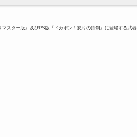
怒りの鉄剣 リマスター版』及びPS版『ドカポン！怒りの鉄剣』に登場する武器