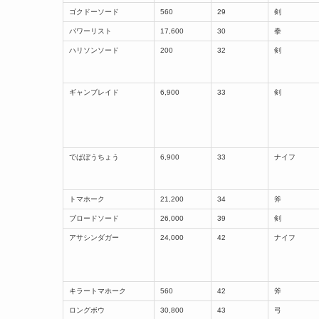
ゴクドーソード
560
29
剣
パワーリスト
17,600
30
拳
ハリソンソード
200
32
剣
ギャンブレイド
6,900
33
剣
でばぼうちょう
6,900
33
ナイフ
トマホーク
21,200
34
斧
ブロードソード
26,000
39
剣
アサシンダガー
24,000
42
ナイフ
キラートマホーク
560
42
斧
ロングボウ
30,800
43
弓