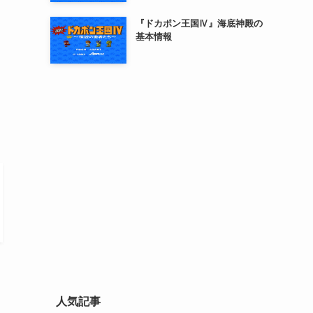
『ドカポン王国Ⅳ』海底神殿の
基本情報
も
人気記事