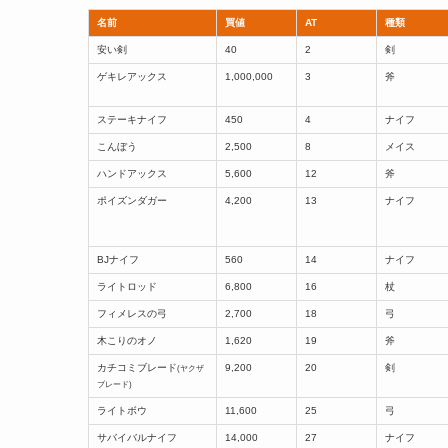
名前
買値
AT
種類
安い剣
40
2
剣
ゲキレアックス
1,000,000
3
斧
ステーキナイフ
450
4
ナイフ
こんぼう
2,500
8
メイス
ハンドアックス
5,600
12
斧
ポイズンダガー
4,200
13
ナイフ
BJナイフ
560
14
ナイフ
ライトロッド
6,800
16
杖
フィメレスの弓
2,700
18
弓
木こりのオノ
1,620
19
斧
カチコミブレード
9,200
20
剣
(ヤクザ
ブレード)
ライトボウ
11,600
25
弓
サバイバルナイフ
14,000
27
ナイフ