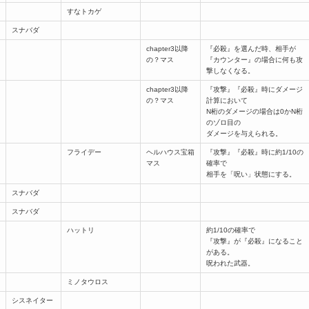
すなトカゲ
スナバダ
chapter3以降
『必殺』を選んだ時、相手が
の？マス
『カウンター』の場合に何も攻
撃しなくなる。
chapter3以降
『攻撃』『必殺』時にダメージ
の？マス
計算において
N桁のダメージの場合は0かN桁
のゾロ目の
ダメージを与えられる。
フライデー
ヘルハウス宝箱
『攻撃』『必殺』時に約1/10の
マス
確率で
相手を「呪い」状態にする。
スナバダ
スナバダ
ハットリ
約1/10の確率で
『攻撃』が『必殺』になること
がある。
呪われた武器。
ミノタウロス
シスネイター