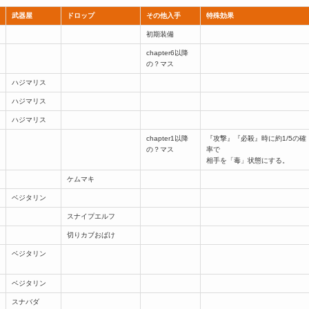
武器屋
ドロップ
その他入手
特殊効果
初期装備
chapter6以降
の？マス
ハジマリス
ハジマリス
ハジマリス
chapter1以降
『攻撃』『必殺』時に約1/5の確
の？マス
率で
相手を「毒」状態にする。
ケムマキ
ベジタリン
スナイプエルフ
切りカブおばけ
ベジタリン
ベジタリン
スナバダ