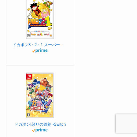
ドカポン3・2・1 スーパーコレクション! -Switch 【Amazon.co.jp限定】特典 オリジナルMAP (A3サイズ) 同梱
ドカポン!怒りの鉄剣 -Switch