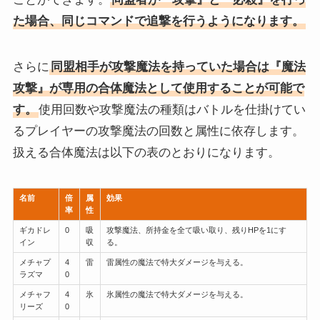
た場合、同じコマンドで追撃を行うようになります。
さらに
同盟相手が攻撃魔法を持っていた場合は『魔法
攻撃』が専用の合体魔法として使用することが可能で
す。
使用回数や攻撃魔法の種類はバトルを仕掛けてい
るプレイヤーの攻撃魔法の回数と属性に依存します。
扱える合体魔法は以下の表のとおりになります。
名前
倍
属
効果
率
性
ギカドレ
0
吸
攻撃魔法、所持金を全て吸い取り、残りHPを1にす
イン
収
る。
メチャプ
4
雷
雷属性の魔法で特大ダメージを与える。
ラズマ
0
メチャフ
4
氷
氷属性の魔法で特大ダメージを与える。
リーズ
0