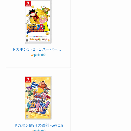
ドカポン3・2・1 スーパーコレクション! -Switch 【Amazon.co.jp限定】特典 オリジナルMAP (A3サイズ) 同梱
ドカポン!怒りの鉄剣 -Switch