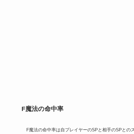
F魔法の命中率
F魔法の命中率は自プレイヤーのSPと相手のSPと