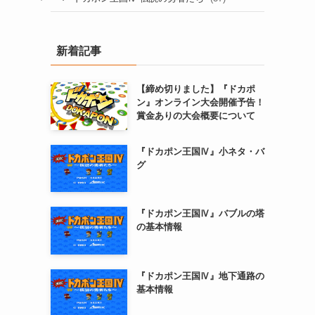
新着記事
【締め切りました】『ドカポ
ン』オンライン大会開催予告！
賞金ありの大会概要について
『ドカポン王国Ⅳ』小ネタ・バ
グ
『ドカポン王国Ⅳ』バブルの塔
の基本情報
『ドカポン王国Ⅳ』地下通路の
基本情報