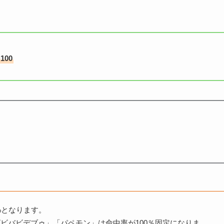
+100
%となります。
ビバビデブゥ」「パペモン」は命中率が100％固定になりま