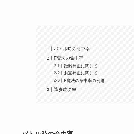
バトル時の命中率
F魔法の命中率
距離補正に関して
お宝補正に関して
F魔法の命中率の例題
降参成功率
バトル時の命中率