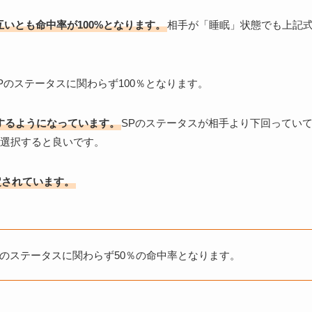
互いとも命中率が100%となります。
相手が「睡眠」状態でも上記
のステータスに関わらず100％となります。
するようになっています。
SPのステータスが相手より下回ってい
選択すると良いです。
定されています。
のステータスに関わらず50％の命中率となります。