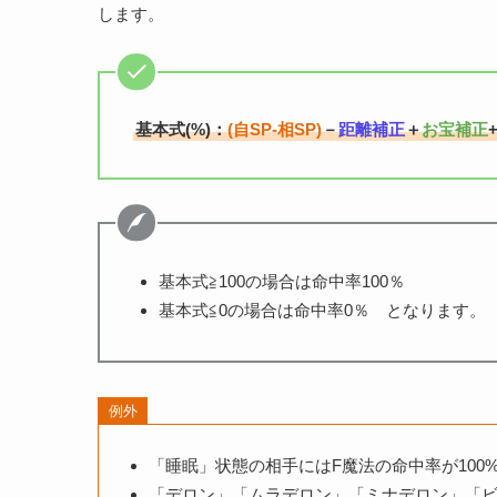
します。
基本式(%)：
(自SP-相SP)
－
距離補正
＋
お宝補正
基本式≧100の場合は命中率100％
基本式≦0の場合は命中率0％ となります。
例外
「睡眠」状態の相手にはF魔法の命中率が100
「デロン」「ムラデロン」「ミナデロン」「ビ